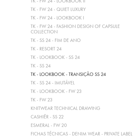
TK - FW 24 - LOOKBOOK II
TK - FW 24 - QUIET LUXURY
TK - FW 24 - LOOKBOOK I
TK - FW 24 - FASHION DESIGN OF CAPSULE
COLLECTION
TK - SS 24 - FIM DE ANO
TK - RESORT 24
TK - LOOKBOOK - SS 24
TK - SS 24
TK - LOOKBOOK - TRANSIÇÃO SS 24
TK - SS 24 - IMUTÁVEL
TK - LOOKBOOK - FW 23
TK - FW 23
KNITWEAR TECHNICAL DRAWING
CASHIËR - SS 22
ESMERAL - FW 20
FICHAS TÉCNICAS - DENIM WEAR - PRIVATE LABEL